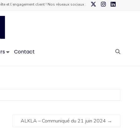
te et l’engagement client ! Nos réseaux sociaux :
Klarsen
–
Agence
urs
Contact
de
data
marketing
ALKLA – Communiqué du 21 juin 2024
→