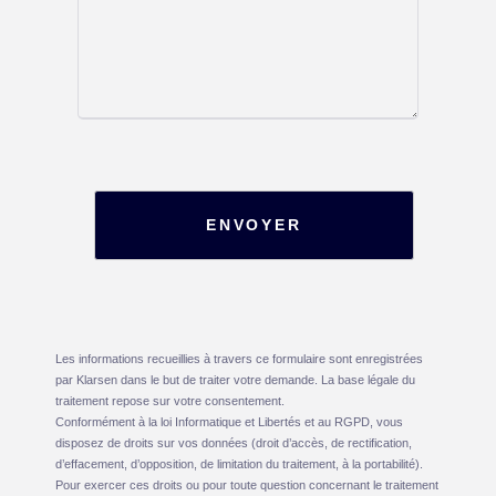
ENVOYER
Les informations recueillies à travers ce formulaire sont enregistrées
par Klarsen dans le but de traiter votre demande. La base légale du
traitement repose sur votre consentement.
Conformément à la loi Informatique et Libertés et au RGPD, vous
disposez de droits sur vos données (droit d’accès, de rectification,
d’effacement, d’opposition, de limitation du traitement, à la portabilité).
Pour exercer ces droits ou pour toute question concernant le traitement