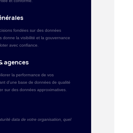
ntée et conforme.
énérales
cisions fondées sur des données
s donne la visibilité et la gouvernance
loter avec confiance.
& agences
liorer la performance de vos
nt d’une base de données de qualité
ser sur des données approximatives.
turité data de votre organisation, quel