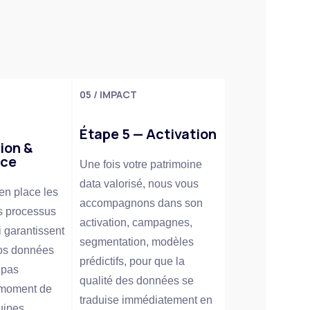
05 / IMPACT
Étape 5 — Activation
ion &
nce
Une fois votre patrimoine
data valorisé, nous vous
en place les
accompagnons dans son
es processus
activation, campagnes,
ui garantissent
segmentation, modèles
vos données
prédictifs, pour que la
 pas
qualité des données se
 moment de
traduise immédiatement en
quipes