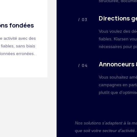
structurée, docume
Directions g
/ 03
ons fondées
Vous voulez des dé
re activité avec des
fiables. Klarsen vou
 fiables, sans biais
nécessaires pour pi
 données erronées.
Annonceurs 
/ 04
Vous souhaitez amé
campagnes en parta
plutôt que d’optimi
Nos solutions s’adaptent à la ma
que soit votre secteur d’activité.