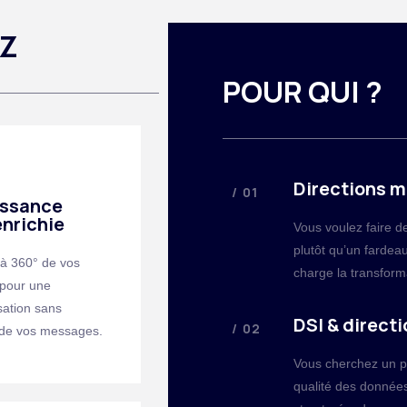
EZ
POUR QUI ?
Directions m
/ 01
ssance
enrichie
Vous voulez faire d
plutôt qu’un fardea
 à 360° de vos
charge la transform
pour une
sation sans
DSI & directi
/ 02
 de vos messages.
Vous cherchez un pa
qualité des donnée