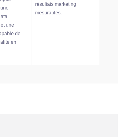
résultats marketing
 une
mesurables.
ata
 et une
apable de
alité en