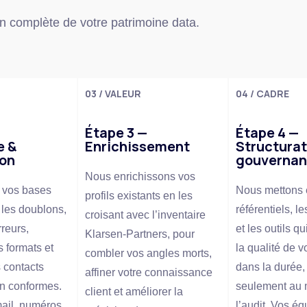
ion complète de votre patrimoine data.
03 / VALEUR
04 / CADRE
Étape 3 —
Étape 4 —
e &
Enrichissement
Structurat
ion
gouverna
Nous enrichissons vos
s vos bases
Nous mettons 
profils existants en les
 les doublons,
référentiels, l
croisant avec l’inventaire
rreurs,
et les outils q
Klarsen-Partners, pour
s formats et
la qualité de 
combler vos angles morts,
 contacts
dans la durée,
affiner votre connaissance
on conformes.
seulement au
client et améliorer la
ail, numéros
l’audit. Vos é