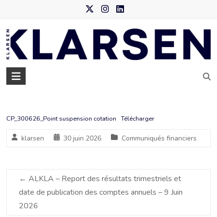
Skip
to
content
Klarsen
–
Agence
CP_300626_Point suspension cotation
Télécharger
de
klarsen
30 juin 2026
Communiqués financiers
data
marketing
←
ALKLA – Report des résultats trimestriels et
date de publication des comptes annuels – 9 Juin
2026