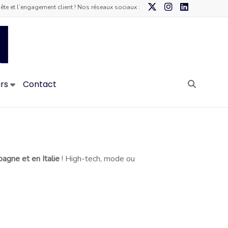
te et l’engagement client ! Nos réseaux sociaux :
Klarsen
–
Agence
urs
Contact
de
data
marketing
agne et en Italie
! High-tech, mode ou