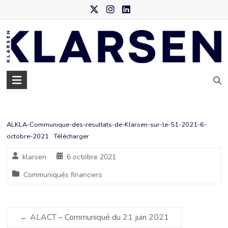
Skip
to
content
Klarsen
–
Agence
ALKLA-Communique-des-resultats-de-Klarsen-sur-le-S1-2021-6-
de
octobre-2021
Télécharger
data
klarsen
6 octobre 2021
marketing
Communiqués financiers
←
ALACT – Communiqué du 21 juin 2021