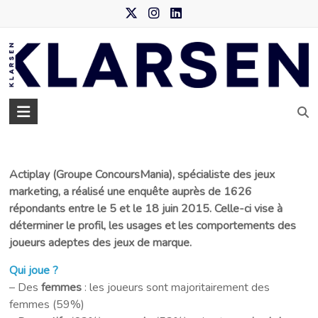
Skip
to
content
Klarsen
–
Agence
Actiplay (Groupe ConcoursMania), spécialiste des jeux
de
marketing, a réalisé une enquête auprès de 1626
data
répondants entre le 5 et le 18 juin 2015. Celle-ci vise à
déterminer le profil, les usages et les comportements des
marketing
joueurs adeptes des jeux de marque.
Qui joue ?
– Des
femmes
: les joueurs sont majoritairement des
femmes (59%)