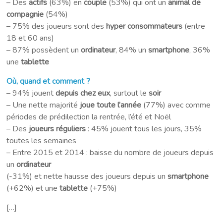
– Des
actifs
(63%) en
couple
(53%) qui ont un
animal de
compagnie
(54%)
– 75% des joueurs sont des
hyper consommateurs
(entre
18 et 60 ans)
– 87% possèdent un
ordinateur
, 84% un
smartphone
, 36%
une
tablette
Où, quand et comment ?
– 94% jouent
depuis chez eux
, surtout le
soir
– Une nette majorité
joue toute l’année
(77%) avec comme
périodes de prédilection la rentrée, l’été et Noël
– Des
joueurs réguliers
: 45% jouent tous les jours, 35%
toutes les semaines
– Entre 2015 et 2014 : baisse du nombre de joueurs depuis
un
ordinateur
(-31%) et nette hausse des joueurs depuis un
smartphone
(+62%) et une
tablette
(+75%)
[…]