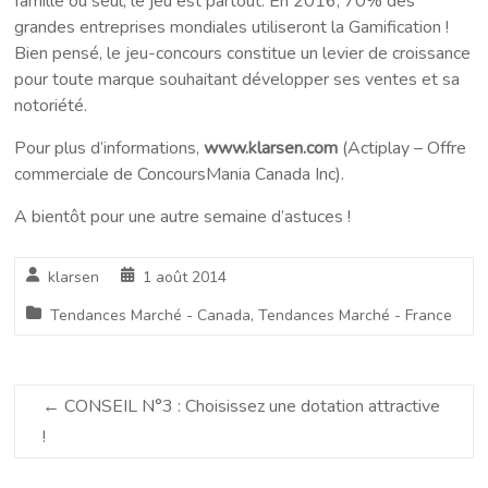
famille ou seul, le jeu est partout. En 2016, 70% des
grandes entreprises mondiales utiliseront la Gamification !
Bien pensé, le jeu-concours constitue un levier de croissance
pour toute marque souhaitant développer ses ventes et sa
notoriété.
Pour plus d’informations,
www.klarsen.com
(Actiplay – Offre
commerciale de ConcoursMania Canada Inc).
A bientôt pour une autre semaine d’astuces !
klarsen
1 août 2014
Tendances Marché - Canada
,
Tendances Marché - France
←
CONSEIL N°3 : Choisissez une dotation attractive
!